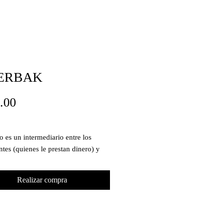
ERBAK
Precio
0.00
 es un intermediario entre los
ntes (quienes le prestan dinero) y
atarios (a quienes les presta dinero).
aga por los depósitos, y lo que
Realizar compra
r los préstamos que otorga, son en
sos intereses.