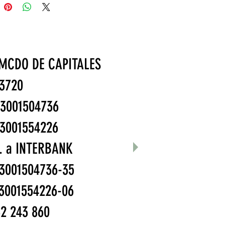
K
 MCDO DE CAPITALES
8053720
200-3001504736
07-3001554226
Bco. a INTERBANK
003001504736-35
-003001554226-06
2 243 860