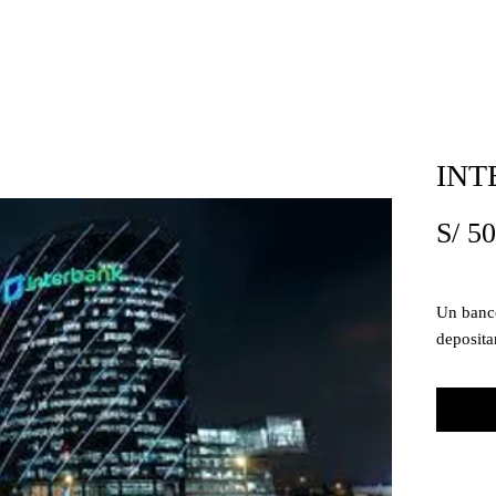
INT
S/ 5
Un banco
deposita
los prest
Lo que p
cobra po
ambos ca