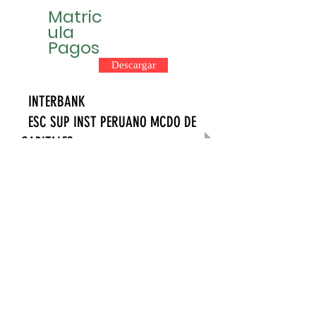
Matric
ula
Pagos
Descargar
INTERBANK
ESC SUP INST PERUANO MCDO DE
CAPITALES
RUC: 20258053720
. Cta. Cte. Soles : 200-
3001504736
. Cta. Cte. Dólares: 107-
3001554226
Transferencia de otro Bco. a
INTERBANK