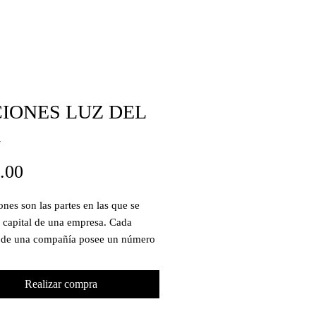
IONES LUZ DEL
R
Precio
0.00
ones son las partes en las que se
l capital de una empresa. Cada
r de una compañía posee un número
ado de acciones, por lo que será
l porcentaje que esos títulos
Realizar compra
ten de la compañía. El valor de
s acciones de la compañía es su