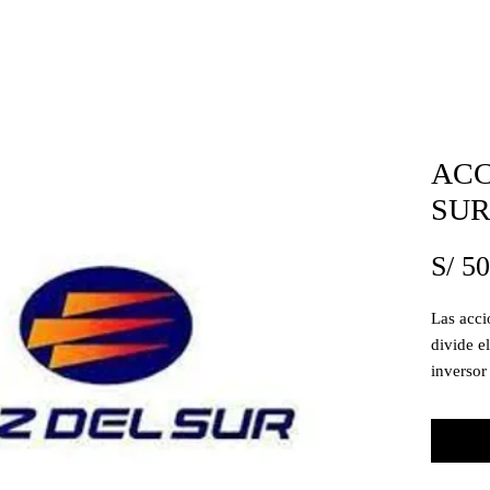
ACC
SU
S/ 5
Las acci
divide e
inverso
determin
dueño de
represen
todas la