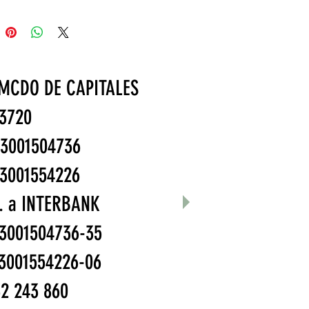
zación de mercado.
K
 MCDO DE CAPITALES
8053720
200-3001504736
07-3001554226
Bco. a INTERBANK
003001504736-35
-003001554226-06
2 243 860