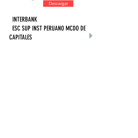
Descargar
INTERBANK
ESC SUP INST PERUANO MCDO DE
CAPITALES
RUC: 20258053720
. Cta. Cte. Soles : 200-
3001504736
. Cta. Cte. Dólares: 107-
3001554226
Transferencia de otro Bco. a
INTERBANK
. CCI Soles: 003-200-
003001504736-35
. CCI Dólares: 003-107-