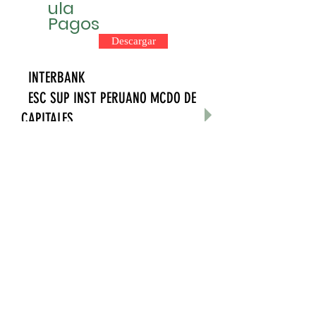
ula
Pagos
Descargar
INTERBANK
ESC SUP INST PERUANO MCDO DE
CAPITALES
RUC: 20258053720
. Cta. Cte. Soles : 200-
3001504736
. Cta. Cte. Dólares: 107-
3001554226
Transferencia de otro Bco. a
INTERBANK
. CCI Soles: 003-200-